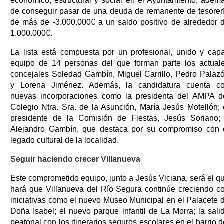
económico, estructural y social en el Ayuntamiento, adem
de conseguir pasar de una deuda de remanente de tesorer
de más de -3.000.000€ a un saldo positivo de alrededor 
1.000.000€.
La lista está compuesta por un profesional, unido y cap
equipo de 14 personas del que forman parte los actual
concejales Soledad Gambín, Miguel Carrillo, Pedro Palaz
y Lorena Jiménez. Además, la candidatura cuenta c
nuevas incorporaciones como la presidenta del AMPA d
Colegio Ntra. Sra. de la Asunción, María Jesús Motellón; 
presidente de la Comisión de Fiestas, Jesús Soriano;
Alejandro Gambín, que destaca por su compromiso con 
legado cultural de la localidad.
Seguir haciendo crecer Villanueva
Este comprometido equipo, junto a Jesús Viciana, será el q
hará que Villanueva del Río Segura continúe creciendo c
iniciativas como el nuevo Museo Municipal en el Palacete 
Doña Isabel; el nuevo parque infantil de La Morra; la sali
peatonal con los itinerarios seguros escolares en el barrio d