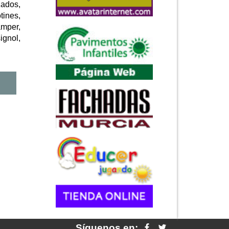
zados,
tines,
amper,
ignol,
Síguenos en: