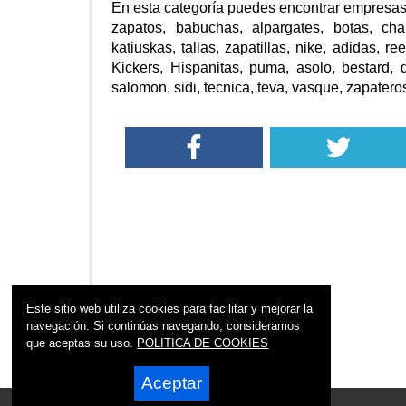
En esta categoría puedes encontrar empresas
zapatos, babuchas, alpargates, botas, chan
katiuskas, tallas, zapatillas, nike, adidas, 
Kickers, Hispanitas, puma, asolo, bestard, 
salomon, sidi, tecnica, teva, vasque, zapateros
Este sitio web utiliza cookies para facilitar y mejorar la
navegación. Si continúas navegando, consideramos
que aceptas su uso.
POLITICA DE COOKIES
Aceptar