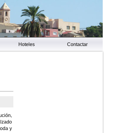
Hoteles
Contactar
ución,
alzado
moda y