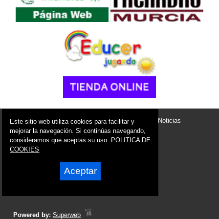
© 2006 - 2026 Portal de Villanueva del Río Segura Noticias
Este sitio web utiliza cookies para facilitar y
info@portaldevillanuevadelriosegura.es
mejorar la navegación. Si continúas navegando,
consideramos que aceptas su uso.
POLITICA DE
Síguenos en:
COOKIES
Aceptar
Powered by:
Superweb