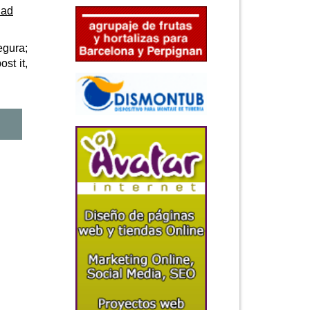
dad
gura;
ost it,