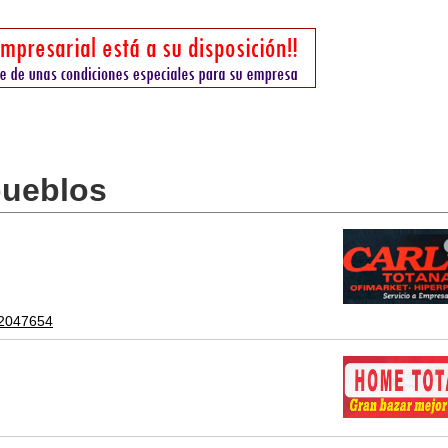
pueblos
12047654