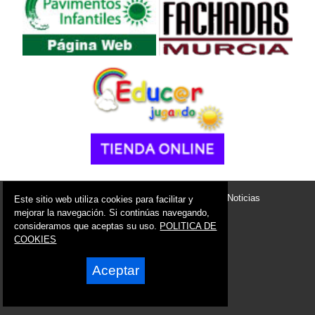
© 2006 - 2026 Portal de Villanueva del Río Segura Noticias
Este sitio web utiliza cookies para facilitar y
info@portaldevillanuevadelriosegura.es
mejorar la navegación. Si continúas navegando,
consideramos que aceptas su uso.
POLITICA DE
Síguenos en:
COOKIES
Aceptar